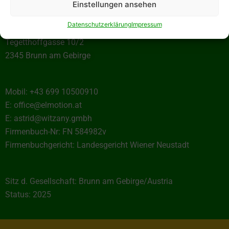
Projektteam EL-MOTION
Einstellungen ansehen
c/o
Datenschutzerklärung
Impressum
Witzany GmbH
Tegetthoffgasse 10/2
2345 Brunn am Gebirge
Mobil: +43 699 10500910
E: office@elmotion.at
E: astrid@witzany.gmbh
Firmenbuch-Nr: FN 584982v
Firmenbuchgericht: Landesgericht Wiener Neustadt
Sitz d. Gesellschaft: Brunn am Gebirge/Austria
Status: 2025