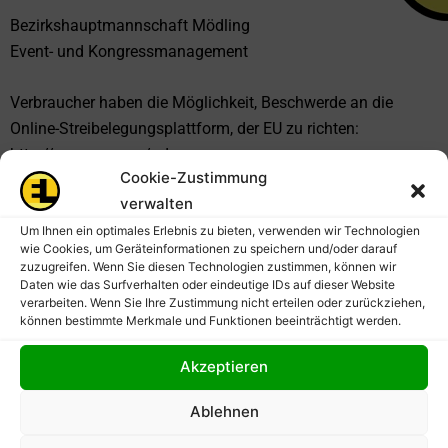
Bezirkshauptmannschaft Mödling
Event- und Kongressmanagement
Verbraucher haben die Möglichkeit, Beschwerde an die
Online-Streibelegungsplattform, der EU zu richten:
http://ec.europa.eu/odr
Cookie-Zustimmung
Sie können allfällige Beschwerden auch an die oben
verwalten
angegebene E-Mail-Adresse richten.
Um Ihnen ein optimales Erlebnis zu bieten, verwenden wir Technologien
wie Cookies, um Geräteinformationen zu speichern und/oder darauf
zuzugreifen. Wenn Sie diesen Technologien zustimmen, können wir
Daten wie das Surfverhalten oder eindeutige IDs auf dieser Website
verarbeiten. Wenn Sie Ihre Zustimmung nicht erteilen oder zurückziehen,
können bestimmte Merkmale und Funktionen beeinträchtigt werden.
Akzeptieren
Ablehnen