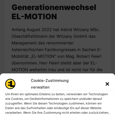
Generationenwechsel
EL-MOTION
Anfang August 2022 hat Astrid Witzany MSc.
(Geschäftsführerin der Witzany GmbH) das
Management des renommierten
österreichischen Fachkongresses in Sachen E-
Mobilität „EL-MOTION“ von Mag. Robert Feierl
übernommen. Herr Feierl bleibt aber der EL-
MOTION weiterhin treu und ist nicht nur für die
Programmgestaltung verantwortlich, sondern
Cookie-Zustimmung
steht…
verwalten
Um Ihnen ein optimales Erlebnis zu bieten, verwenden wir Technologien
Read More
wie Cookies, um Geräteinformationen zu speichern und/oder darauf
zuzugreifen. Wenn Sie diesen Technologien zustimmen, können wir
Daten wie das Surfverhalten oder eindeutige IDs auf dieser Website
verarbeiten. Wenn Sie Ihre Zustimmung nicht erteilen oder zurückziehen,