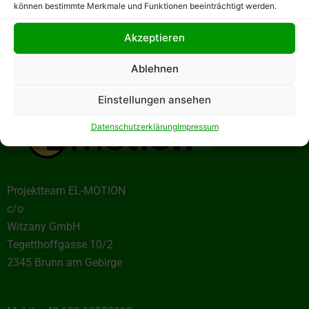
können bestimmte Merkmale und Funktionen beeinträchtigt werden.
Akzeptieren
Ablehnen
Einstellungen ansehen
Datenschutzerklärung
Impressum
Projektteam EL-MOTION
c/o
Witzany GmbH
Tegetthoffgasse 10/2
2345 Brunn am Gebirge