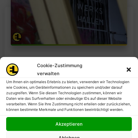
30/01/2024
EL-MOTION
,
NEWS
Cookie-Zustimmung
verwalten
Video Wiener
Um Ihnen ein optimales Erlebnis zu bieten, verwenden wir Technologien
Werkshallen1TRUCK.TV
wie Cookies, um Geräteinformationen zu speichern und/oder darauf
zuzugreifen. Wenn Sie diesen Technologien zustimmen, können wir
– On The Road – EL-
Daten wie das Surfverhalten oder eindeutige IDs auf dieser Website
verarbeiten. Wenn Sie Ihre Zustimmung nicht erteilen oder zurückziehen,
MOTION 2024 Video
können bestimmte Merkmale und Funktionen beeinträchtigt werden.
Wiener Werkshallen
Akzeptieren
Wir zeigen einen Einblick in die Wiener
Ablehnen